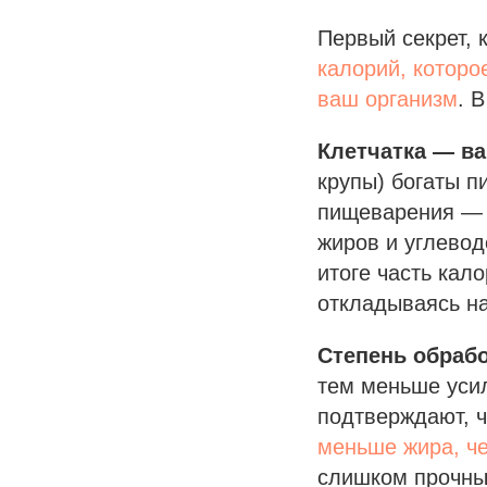
Первый секрет, 
калорий, которо
ваш организм
. 
Клетчатка — в
крупы) богаты п
пищеварения — о
жиров и углевод
итоге часть кал
откладываясь на
Степень обрабо
тем меньше усил
подтверждают, ч
меньше жира, че
слишком прочны