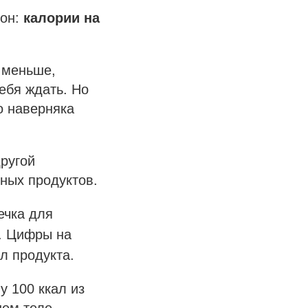
кон:
калории на
 меньше,
ебя ждать. Но
то наверняка
другой
тных продуктов.
ечка для
. Цифры на
л продукта.
у 100 ккал из