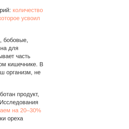
орий:
количество
 которое усвоил
, бобовые,
зна для
ывает часть
ом кишечнике. В
аш организм, не
ботан продукт,
. Исследования
ваем на 20–30%
ки ореха