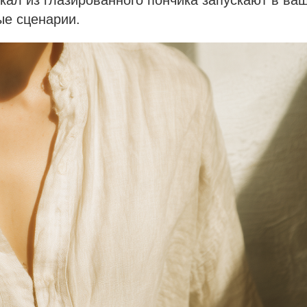
ккал из глазированного пончика запускают в ва
ые сценарии.