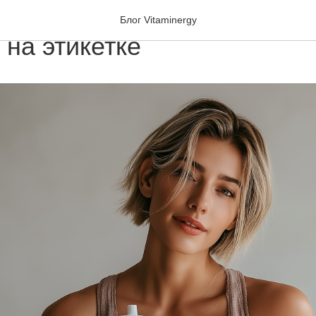
калорий: что скрывается з
Блог Vitaminergy
на этикетке