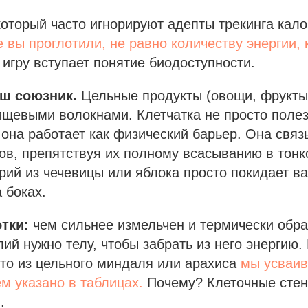
который часто игнорируют адепты трекинга кал
е вы проглотили, не равно количеству энергии,
В игру вступает понятие биодоступности.
аш союзник.
Цельные продукты (овощи, фрукты
ищевыми волокнами. Клетчатка не просто поле
на работает как физический барьер. Она связ
ов, препятствуя их полному всасыванию в тонк
орий из чечевицы или яблока просто покидает в
 боках.
тки:
чем сильнее измельчен и термически обра
ий нужно телу, чтобы забрать из него энергию
то из цельного миндаля или арахиса
мы усваи
м указано в таблицах.
Почему? Клеточные стен
.