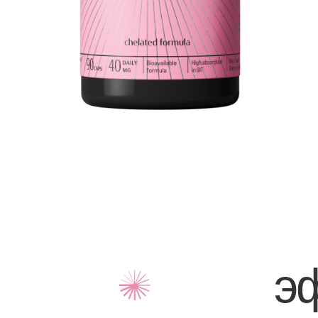
— мик
— маг
— капс
Не содер
Титана
Пищевая ценность
Белки
на 1 капсулу
эффе
Жиры
Углев