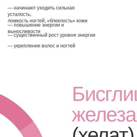
Бисглицин
железа
(хелат)
Мы используем премиальное сырье би
которое максимально всасывается и л
не взаимодействует с другими питат
наибольшим профилем безопасности 
90%