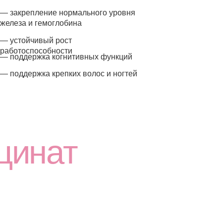
ат
сглицината железа (хелат),
егко усваивается,
ельными веществами и обладает
среди других форм железа.
2.6x