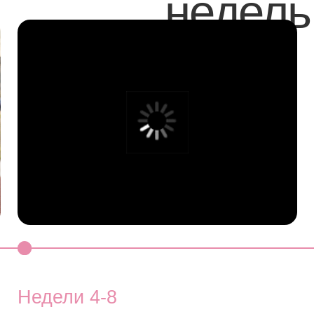
дели 4-8
Недели 
ачинают уходить сильная
— закреплени
алость,
железа и гемо
кость ногтей, «блеклость» кожи
овышение энергии и
— устойчивый
осливости
работоспособ
ущественный рост уровня энергии
— поддержка 
— поддержка к
крепление волос и ногтей