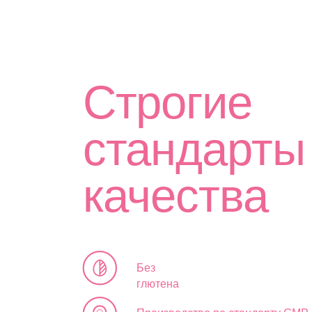
Без
глютена
Производство по стандарту GMP
3-ступенчатый контроль
качества
Без диоксида
титана
[ Дополнительная информация ]
Железа