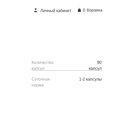
0
Корзина
Л
и
ч
н
ы
й
к
а
б
и
н
е
т
Л
и
ч
н
ы
й
к
а
б
и
н
е
т
нат
ществ:
псуле
% от суточной
Количество
90
нормы
капсул
капсул
143*
Суточная
1-2 капсулы
норма
 TPTC
Стоимость:
еза бисглицинат