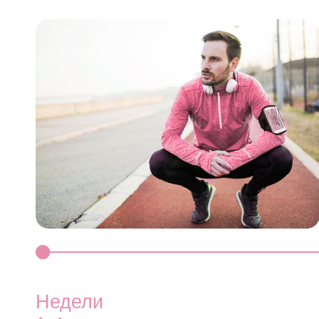
Недели
Не
1-4
— могут начать уменьшаться наиболее
— н
яркие симптомы нехватки железа
уст
лом
— стабилизация уровня железа
— п
вын
— повышение энергии
— с
— реже чувствуется упадок сил
— у