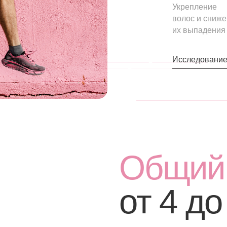
Общий ку
от 4 до 12
недель