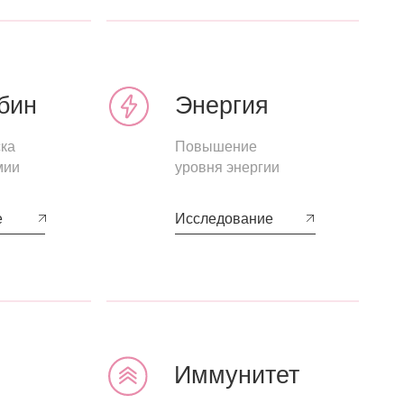
Энергия
1 ккал
Повышение
уровня энергии
четным путем
Исследование
Иммунитет
Укрепление
иммунной
системы
Исследование