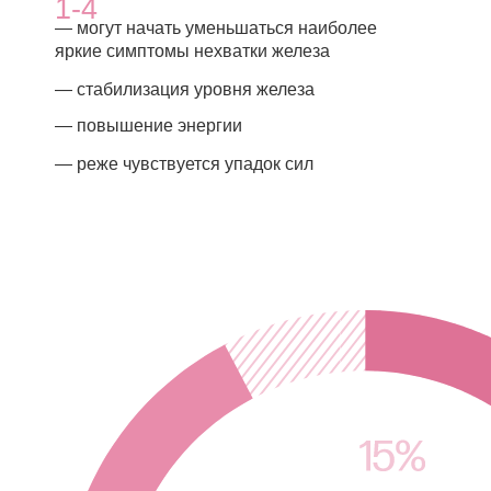
биодоступность
сульфата
железа
биодоступность хелатного
бисглицината железа