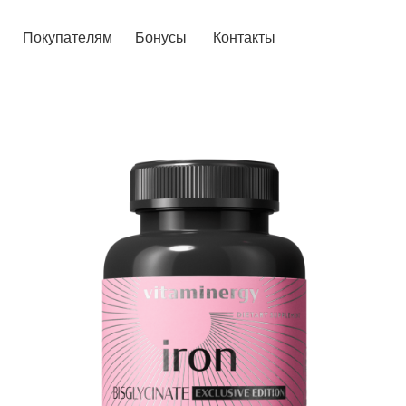
у
п
а
т
е
л
я
м
Б
о
н
у
с
ы
К
о
н
т
а
к
т
ы
у
п
а
т
е
л
я
м
Б
о
н
у
с
ы
К
о
н
т
а
к
т
ы
Железа
Бисглици
(хелат)
Содержание биологически активных ве
В 1 ка
Железа бисглицинат
20 мг
( 1
Рекомендуемая суточная потребность согласно Приложению №2
)
0022/2011
( 2
Не превышает верхний допустимый уровень суточного
)
потребления
Полный состав:
— жел