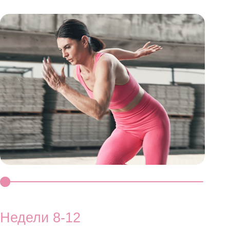
8-12
е нормального уровня
глобина
 рост
ности
когнитивных функций
репких волос и ногтей