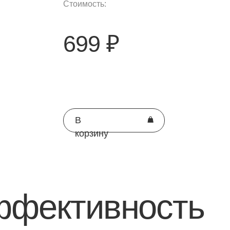
699 ₽
рокристаллическая целлюлоза
ниевая соль стеариновой кислоты
ула (желатин)
В
корзину
жит диоксида
0,1 грамм
ктивность
0
грамм
оды
0
грамм