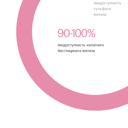
Строгие
стандарты
качества