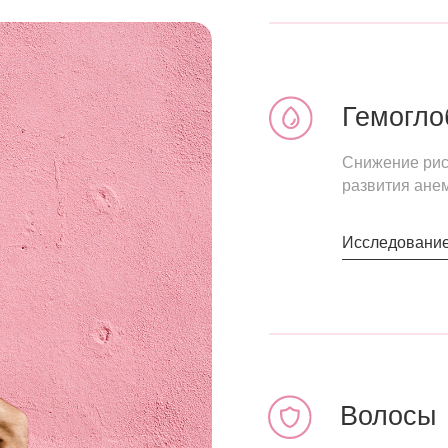
Энергетическая ценность
Гемоглобин
3 кДж
на 1 капсулу
Снижение риска
развития анемии
* показатели пищевой и энергетической ценности БАД определены рас
Исследование
Волосы
Укрепление
волос и снижение
их выпадения
Исследование