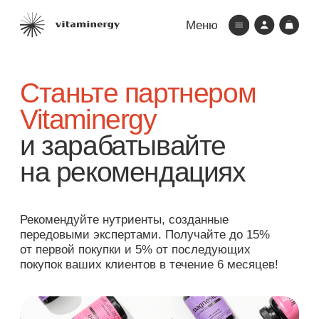
Меню
Станьте партнером
Vitaminergy
и зарабатывайте
Главная
на рекомендациях
Каталог
О нас
Рекомендуйте нутриенты, созданные
Блог
передовыми экспертами. Получайте до 15%
от первой покупки и 5% от последующих
Бонусы
покупок ваших клиентов в течение 6 месяцев!
Контакты
Покупателям
Зарегистрируйс
и получи 500 п
бонусов на перв