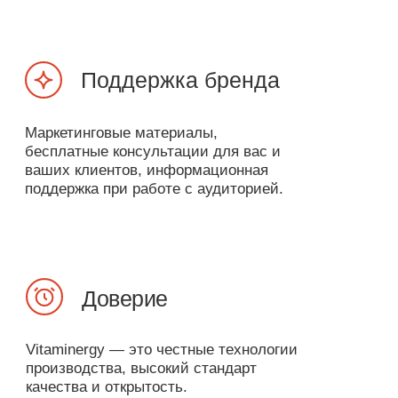
После подтверждения статуса вы
получите уведомление и
функционал личного кабинета
расширится.
Рекомендации
Рекомендуйте продукты Vitaminergy
своим клиентам и коллегам.
Делитесь своей реферальной
ссылкой.
Накопления
За первую покупку каждого реферала
получите кешбэк 15% от суммы заказа
Получайте 5% от суммы каждого заказа
вашего реферала в течении 6 месяцев