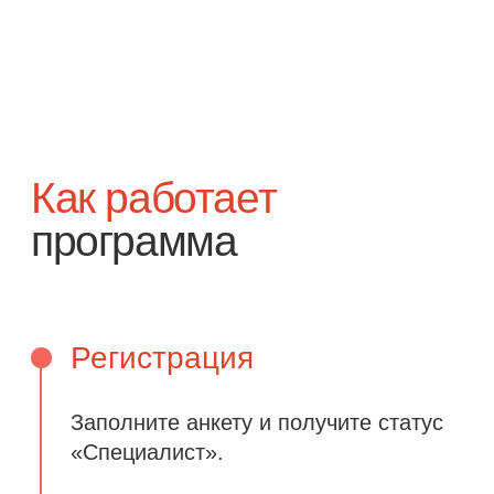
Выплаты
Раз в месяц заработанный кешбэк
можно выводить на карту
Или обменивать на бонусы для
будущих покупок в магазине
Vitaminergy
Один простой
шаг
Чтобы начать зарабатывать с Vitaminergy.
Заполните форму данными для заявки.
В течение 3 рабочих дней вы получите