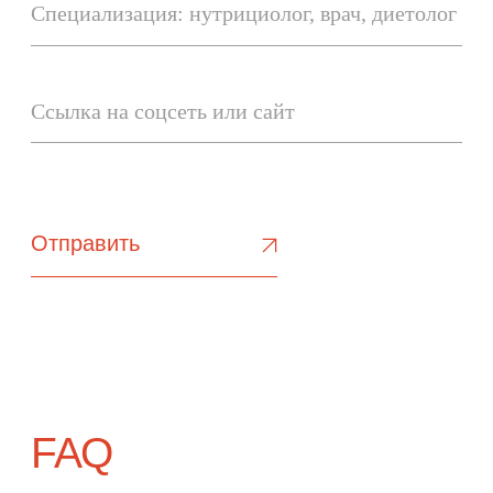
Биологически
активная
добавка к пище.
Не является
лекарством.
Публичная оферта
Политика
конфиденциальности
Пользовательское
соглашение
Программа
лояльности
Согласие на
обработку
персональных данных
Разработка
2026 ©
сайта