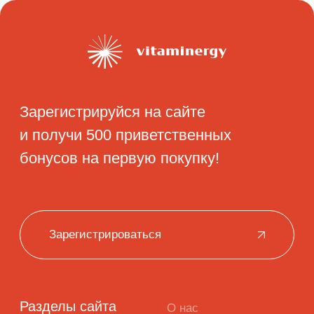
Разделы сайта
О нас
Каталог
Блог
Контакты
Маркетплейсы
Wildberries
Ozon
Мы в соцсетях
Telegram
YouTube
Дзен
Биологически
активная
добавка к пище.