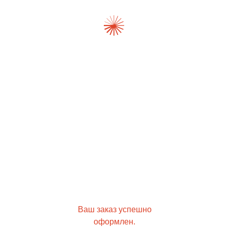
Главная
Каталог
О нас
Блог
Бонусы
Контакты
Покупателям
Зарегистрируйс
Ваш заказ успешно
и получи 500 п
оформлен.
бонусов на перв