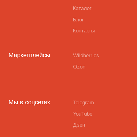
Не является
лекарством.
Публичная оферта
Политика
конфиденциальности
Пользовательское
соглашение
Программа
лояльности
Согласие на
обработку
персональных данных
Разработка
2026 ©
сайта