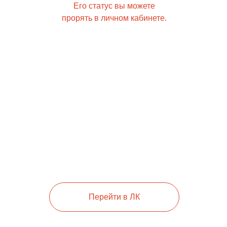
Его статус вы можете
прорять в личном кабинете.
Зарегистриров
Зарегистрируйся на сайте
и получи 500 приветственных
бонусов на первую покупку!
Перейти в ЛК
Зарегистрироваться